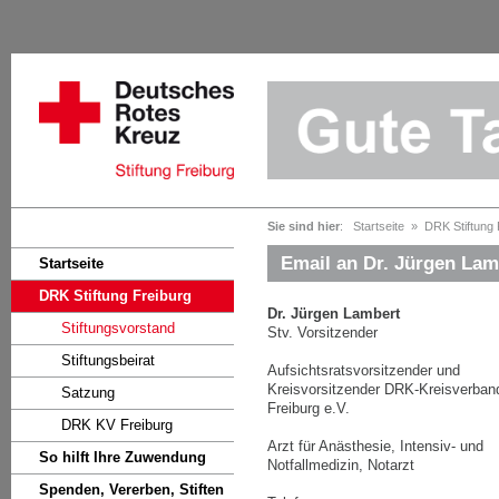
Sie sind hier
:
Startseite
»
DRK Stiftung
Email an Dr. Jürgen Lam
Startseite
DRK Stiftung Freiburg
Dr. Jürgen Lambert
Stiftungsvorstand
Stv. Vorsitzender
Stiftungsbeirat
Aufsichtsratsvorsitzender und
Kreisvorsitzender DRK-Kreisverban
Satzung
Freiburg e.V.
DRK KV Freiburg
Arzt für Anästhesie, Intensiv- und
So hilft Ihre Zuwendung
Notfallmedizin, Notarzt
Spenden, Vererben, Stiften